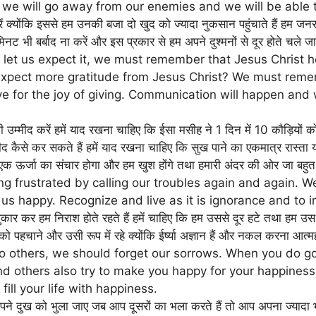
y we will go away from our enemies and we will be able to
रें क्योंकि इससे हम उनकी बजा दो खुद को ज्यादा नुकसान पहुंचाते हैं हम 
मिनट भी बर्बाद ना करें और इस प्रकार से हम अपने दुश्मनों से दूर होते चले जा
e let us expect it, we must remember that Jesus Christ 
pect more gratitude from Jesus Christ? We must remem
give for the joy of giving. Communication will happen an
ी उम्मीद करें हमें याद रखना चाहिए कि ईसा मसीह ने 1 दिन में 10 कौड़ियों क
ीद कैसे कर सकते हैं हमें याद रखना चाहिए कि सुख पाने का एकमात्र रास्ता यह
 एक ऊर्जा का संचार होगा और हम खुश होंगे तथा हमारी अंदर की ओर जा बहुत 
ng frustrated by calling our troubles again and again. 
us happy. Recognize and live as it is ignorance and to im
ुकार कर हम निराश होते रहते हैं हमें चाहिए कि हम उससे दूर हटे तथा हम उस
पहचाने और उसी रूप में रहे क्योंकि ईर्ष्या अज्ञान हैं और नकल करना आत्महत
ss to others, we should forget our sorrows. When you do 
nd others also try to make you happy for your happiness.
ill your life with happiness.
म अपने दुख को भुला जाए जब आप दूसरों का भला करते हैं तो आप अपना ज्यादा