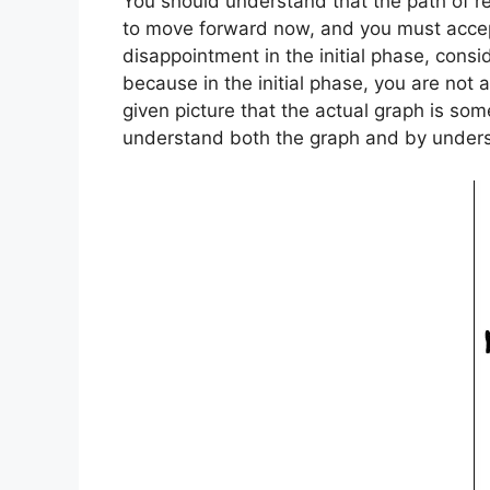
You should understand that the path of r
to move forward now, and you must accep
disappointment in the initial phase, consid
because in the initial phase, you are not
given picture that the actual graph is som
understand both the graph and by understan