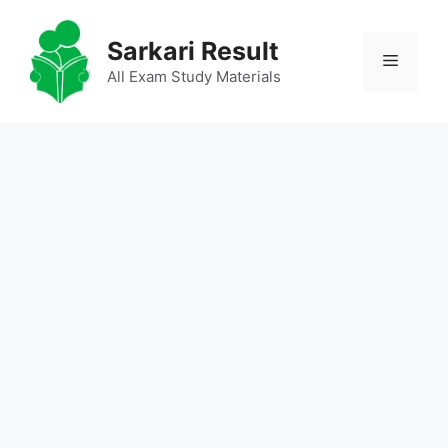
Skip
to
Sarkari Result
Menu
content
All Exam Study Materials