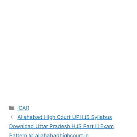
Categories
ICAR
Allahabad High Court UPHJS Syllabus
Download Uttar Pradesh HJS Part III Exam
Pattern @ allahabadhighcourt.in