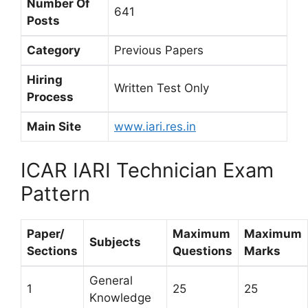
Number Of
641
Posts
Category
Previous Papers
Hiring
Written Test Only
Process
Main Site
www.iari.res.in
ICAR IARI Technician Exam
Pattern
Paper/
Maximum
Maximum
Subjects
Sections
Questions
Marks
General
1
25
25
Knowledge