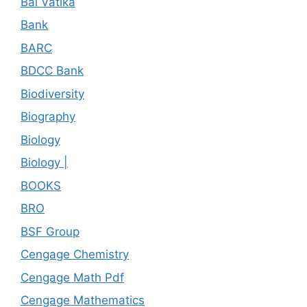
Bal Vatika
Bank
BARC
BDCC Bank
Biodiversity
Biography
Biology
Biology |
BOOKS
BRO
BSF Group
Cengage Chemistry
Cengage Math Pdf
Cengage Mathematics