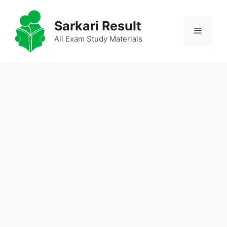
Skip
to
Sarkari Result
Menu
content
All Exam Study Materials