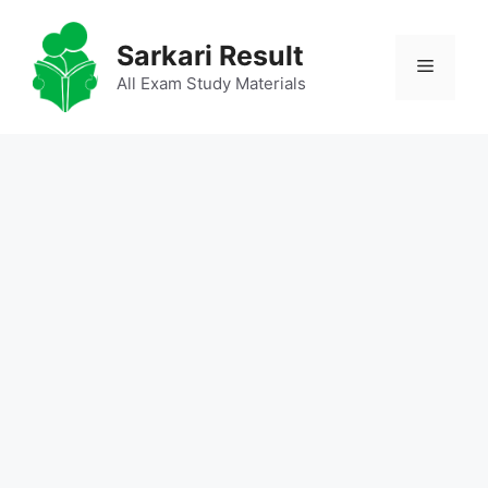
Skip
to
Sarkari Result
Menu
content
All Exam Study Materials