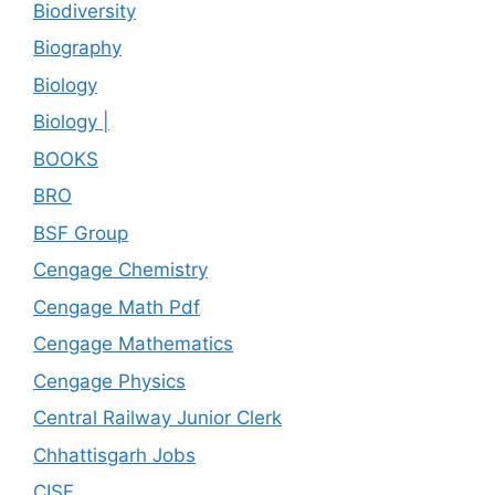
Biodiversity
Biography
Biology
Biology |
BOOKS
BRO
BSF Group
Cengage Chemistry
Cengage Math Pdf
Cengage Mathematics
Cengage Physics
Central Railway Junior Clerk
Chhattisgarh Jobs
CISF