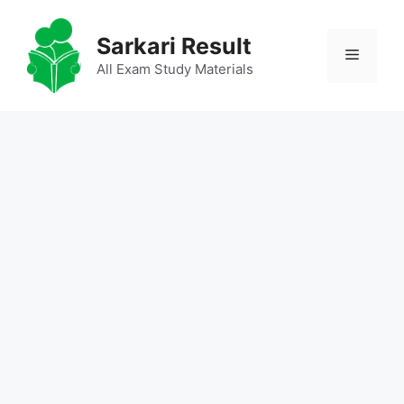
Skip
to
Sarkari Result
Menu
content
All Exam Study Materials