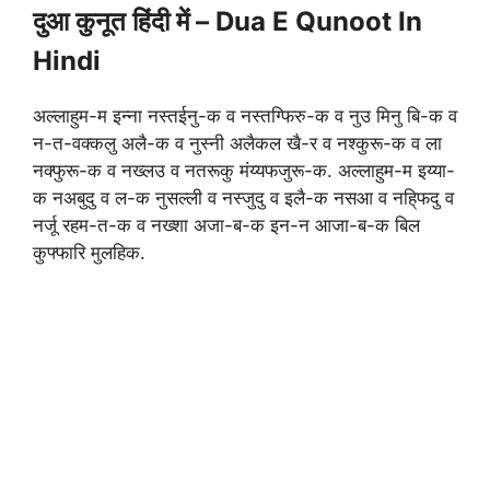
दुआ कुनूत हिंदी में – Dua E Qunoot In
Hindi
अल्लाहुम-म इन्ना नस्तईनु-क व नस्तग्फिरु-क व नुउ मिनु बि-क व
न-त-वक्कलु अलै-क व नुस्नी अलैकल खै-र व नश्कुरू-क व ला
नक्फुरू-क व नख्लउ व नतरूकु मंय्यफजुरू-क. अल्लाहुम-म इय्या-
क नअबुदु व ल-क नुसल्ली व नस्जुदु व इलै-क नसआ व नहि्फदु व
नर्जू रहम-त-क व नख्शा अजा-ब-क इन-न आजा-ब-क बिल
कुफ्फारि मुलहिक.