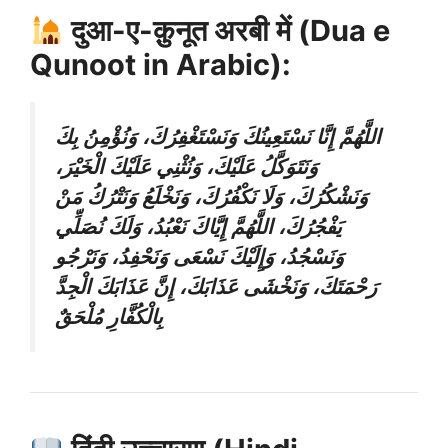
दुआ-ए-क़ुनूत अरबी में (Dua e
Qunoot in Arabic):
اللَّهُمَّ إِنَّا نَسْتَعِينُكَ وَنَسْتَغْفِرُكَ، وَنُؤْمِنُ بِكَ
وَنَتَوَكَّلُ عَلَيْكَ، وَنُثْنِي عَلَيْكَ الْخَيْرَ،
وَنَشْكُرُكَ، وَلَا نَكْفُرُكَ، وَنَخْلَعُ وَنَتْرُكُ مَنْ
يَفْجُرُكَ، اللَّهُمَّ إِيَّاكَ نَعْبُدُ، وَلَكَ نُصَلِّي
وَنَسْجُدُ، وَإِلَيْكَ نَسْعَى وَنَحْفِدُ، وَنَرْجُو
رَحْمَتَكَ، وَنَخْشَى عَذَابَكَ، إِنَّ عَذَابَكَ الْجِدَّ
بِالْكُفَّارِ مُلْحَقٌ