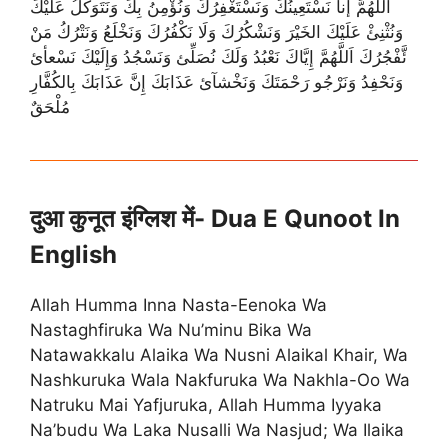
اَللَّهُمَّ إنا نَسْتَعِينُكَ وَنَسْتَغْفِرُكَ وَنُؤْمِنُ بِكَ وَنَتَوَكَّلُ عَلَيْكَ
وَنُثْنِئْ عَلَيْكَ الخَيْرَ وَنَشْكُرُكَ وَلَا نَكْفُرُكَ وَنَخْلَعُ وَنَتْرُكُ مَنْ
ئَّفْجُرُكَ اَللَّهُمَّ إِيَّاكَ نَعْبُدُ وَلَكَ نُصَلِّئ وَنَسْجُدُ وَإِلَيْكَ نَسْعأئ
وَنَحْفِدُ وَنَرْجُو رَحْمَتَكَ وَنَخْشآئ عَذَابَكَ إِنَّ عَذَابَكَ بِالكُفَّارِ
مُلْحَقٌ
दुआ कुनूत इंग्लिश में- Dua E Qunoot In
English
Allah Humma Inna Nasta-Eenoka Wa
Nastaghfiruka Wa Nu’minu Bika Wa
Natawakkalu Alaika Wa Nusni Alaikal Khair, Wa
Nashkuruka Wala Nakfuruka Wa Nakhla-Oo Wa
Natruku Mai Yafjuruka, Allah Humma Iyyaka
Na’budu Wa Laka Nusalli Wa Nasjud; Wa Ilaika