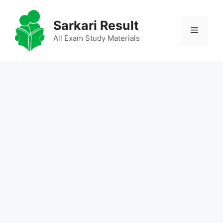
Skip
to
Sarkari Result
Menu
content
All Exam Study Materials