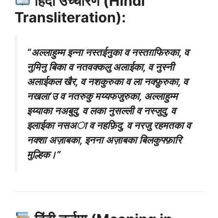
हिंदी उच्चारण (Hindi
Transliteration):
“अल्लाहुम्म इन्ना नस्तईनुका व नस्तग़फिरुका, व
नुमिनु बिका व नतवक्कलु अलाईका, व नुस्नी
अलाईकल खैर, व नशकुरुका व ला नक्फ़ुरुका, व
नखला’उ व नतरुकु मय्यफजुरुका, अल्लाहुम्म
इय्याका नअबुदु, व लका नुसल्ली व नस्‍जुदु, व
इलाईका नसअा व नहफ़िदु, व नरजु रहमतका व
नक्शा अज़ाबका, इनना अज़ाबका बिलकुफ्फ़ारि
मुल्हिक।”