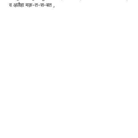
व अ़लैहा मक़-त-स-बत ,