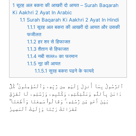
1
सूरह अल बकरा की आखरी दो आयत – Surah Baqarah
Ki Aakhri 2 Ayat In Arabic
1.1
Surah Baqarah Ki Aakhri 2 Ayat In Hindi
1.1.1
सूरह अल बकरा की आखरी दो आयत और उसकी
फजीलत
1.1.2
हर शर से हिफाजत
1.1.3
शैतान से हिफाजत
1.1.4
नबी सल्ल० का फरमान
1.1.5
नूर की आयत
1.1.5.1
सुरह बकरा पढने के फायदे
ٱلرَّسُولُ بِمَآ أُنزِلَ إِلَيْهِ مِن رَّبِّهِۦ وَٱلْمُؤْمِنُونَ ۚ كُلٌّ
ءَامَنَ بِٱللَّهِ وَمَلَٰٓئِكَتِهِۦ وَكُتُبِهِۦ وَرُسُلِهِۦ لَا نُفَرِّقُ
بَيْنَ أَحَدٍ مِّن رُّسُلِهِۦ ۚ وَقَالُوا۟ سَمِعْنَا وَأَطَعْنَا ۖ
غُفْرَانَكَ رَبَّنَا وَإِلَيْكَ ٱلْمَصِيرُ