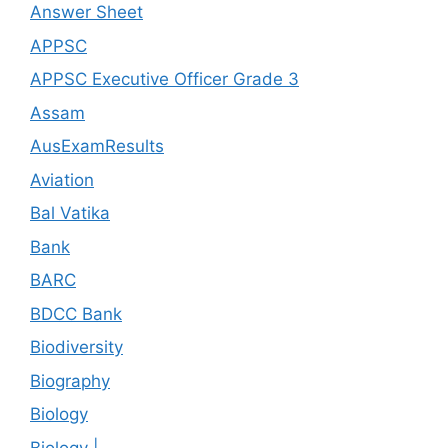
Answer Sheet
APPSC
APPSC Executive Officer Grade 3
Assam
AusExamResults
Aviation
Bal Vatika
Bank
BARC
BDCC Bank
Biodiversity
Biography
Biology
Biology |