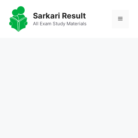
Skip
to
Sarkari Result
Menu
content
All Exam Study Materials