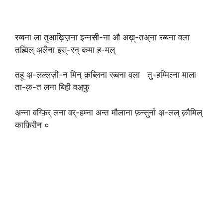
रब्बना ला तुआख़िज़ना इन्नसी-ना औ अख़्-तअ्ना रब्बना वला
तह्मिल् अ़लैना इस्-रन् कमा ह-मल्
तहू अ़-लल्लज़ी-न मिन् क़ब्लिना रब्बना वला तु-हम्मिल्ना माला
ता-क़-त लना बिही वअ्फु
अ़न्ना वग्फ़िर् लना वर्-हम्ना अन्त मौलाना फ़न्सुर्ना अ़-लल् क़ौमिल्
काफ़िरीन ०