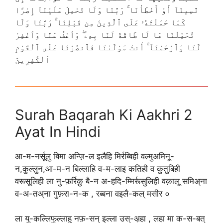
نَّسِينَآ أَوْ أَخْطَأْنَا ۚ رَبَّنَا وَلَا تَحْمِلْ عَلَيْنَآ إِصْرًا
كَمَا حَمَلْتَهُۥ عَلَى ٱلَّذِينَ مِن قَبْلِنَا ۚ رَبَّنَا وَلَا
تُحَمِّلْنَا مَا لَا طَاقَةَ لَنَا بِهِۦ ۖ وَٱعْفُ عَنَّا وَٱغْفِرْ
لَنَا وَٱرْحَمْنَآ ۚ أَنتَ مَوْلَىٰنَا فَٱنصُرْنَا عَلَى ٱلْقَوْمِ
ٱلْكَٰفِرِينَ
Surah Baqarah Ki Aakhri 2
Ayat In Hindi
आ-म-नर्सूलु बिमा अन्ज़ि-ल इलैहि मिर्रब्बिही वल्मुअमिनू-
न,कुल्लुन,आ-म-न बिल्लाहि व-म-लाइ कतिही व कुतुबिही
वरूसूलिही ला नु-फ़र्रिक़ु बै-न अ-हदि-म्मिर्रूसुलिही वक़ालू समिअ्ना
व-अ-तअ्ना गुफ़रा-न-क , रब्बना वइलै-कल् मसीर ०
ला यु-कल्लिफुल्लाहु नफ़-सन् इल्ला उस्-अ़हा , लहा मा क-स-बत्