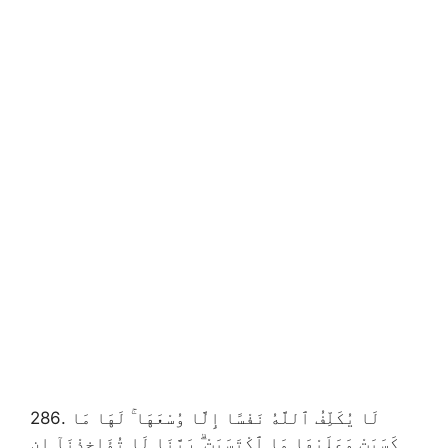
286. لَا يُكَلِّفُ ٱللَّهُ نَفْسًا إِلَّا وُسْعَهَا ۚ لَهَا مَا
كَسَبَتْ وَعَلَيْهَا مَا ٱكْتَسَبَتْ ۗ رَبَّنَا لَا تُؤَاخِذْنَآ إِن