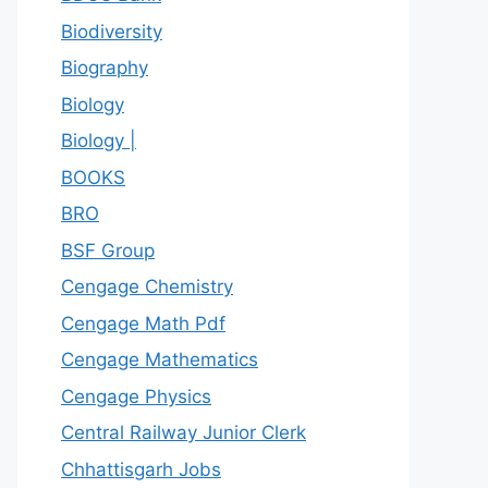
Biodiversity
Biography
Biology
Biology |
BOOKS
BRO
BSF Group
Cengage Chemistry
Cengage Math Pdf
Cengage Mathematics
Cengage Physics
Central Railway Junior Clerk
Chhattisgarh Jobs