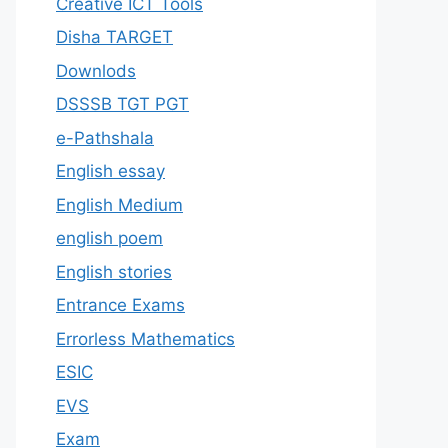
Creative ICT Tools
Disha TARGET
Downlods
DSSSB TGT PGT
e-Pathshala
English essay
English Medium
english poem
English stories
Entrance Exams
Errorless Mathematics
ESIC
EVS
Exam