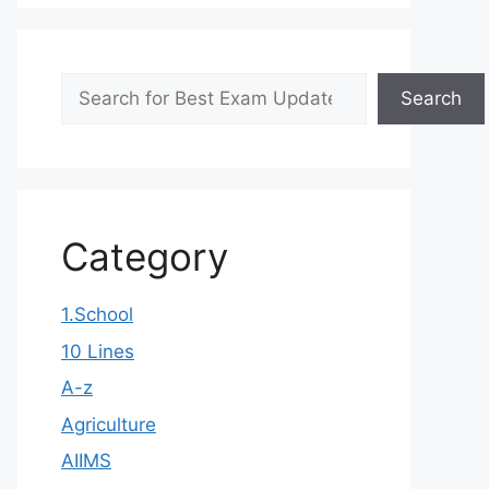
Search
Search
Category
1.School
10 Lines
A-z
Agriculture
AIIMS