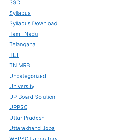
SSC
Syllabus
Syllabus Download
Tamil Nadu
Telangana
TET
TN MRB
Uncategorized
University
UP Board Solution
UPPSC
Uttar Pradesh
Uttarakhand Jobs
WBPSC Laboratory