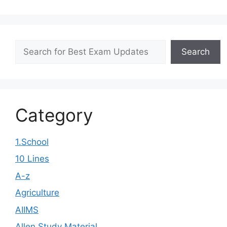
Search
Search
Category
1.School
10 Lines
A-z
Agriculture
AIIMS
Allen Study Material