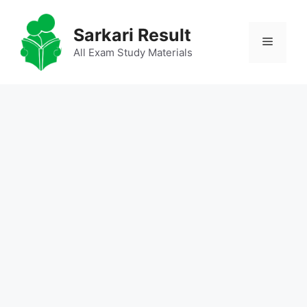
Skip
to
Sarkari Result
Menu
content
All Exam Study Materials