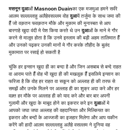
मसनून दुआ
ओं
Masnoon Duain
का एक मजमुआ हमने सर्वरे
आलम सल्लल्लाहु अलैहेवसल्लम वोह
दुआ
यें तर्जुमा के साथ जमा की
हैँ जो वक़तन फवक़तन मौके और मुकाम की मुनास्बत से आप
बारगाहे खुदा वंदी मे पेश किया करते थे उन
दुआ
ओं के माने मे गौर
करने से मालूम होता है कि उनमे इस्लाम की बड़ी अहम तालिमात हैँ
और उनको पढ़कर उनकी मानों मे गौर करके तौहीद के बुलंद
मुकामात पर रसाई हो सकती है
चुंकि हर इन्सान खुदा ही का बन्दा है और जिन असबाब से बन्दे राहत
वा आराम पाते हैँ वोह भी खुदा ही की मखलूक हैँ इसलिये इन्सान का
फरिजा है कि वोह हर राहत वा सकून को अल्लाह ही की तरफ से
समझें और उनके मिलने पर अल्लाह ही का शुक्र अदा करे और हर
वक़्त हर मौके पर अल्लाह ही को याद करे और बार बार अपनी
गुलामी और खुदा के माबूद होने का इकरार करे इन
दुआ
ओं मे
आपको जघा जघा अल्लाह की वहदानियत और मिल्कियत का
इकरार और बन्दों के आज्जजी का इजहार मिलेगा और आप यकीन
करेंगे की हादी आलम सल्लल्लाहु अलैहे वसल्लम ने दुनिया वह